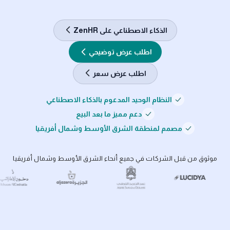
الذكاء الاصطناعي على ZenHR
اطلب عرض توضيحي
اطلب عرض سعر
النظام الوحيد المدعوم بالذكاء الاصطناعي
دعم مميز ما بعد البيع
مصمم لمنطقة الشرق الأوسط وشمال أفريقيا
موثوق من قبل الشركات في جميع أنحاء الشرق الأوسط وشمال أفريقيا
n incense
zera - Supermarket chain
l Samad Al Qurashi - Luxury perfumes
Lucidya - AI customer experience platform
Jawaker - Card gam
Al K