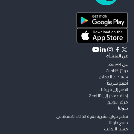
ZenHR - الانتقال إلى الصفحة الرئيسية
حمّل ZenHR من Google Play
حمّل ZenHR من App Store
Connect with ZenHR on LinkedIn
Watch ZenHR on YouTube
Follow ZenHR on Instagram
Follow ZenHR on Facebook
Follow ZenHR on X
عن المنشأة
عن ZenHR
جوائز ZenHR
شهادات العملاء
أصبح شريكاً
انضم إلى فريقنا
إحالة عملاء إلى ZenHR
مركز التوثيق
حلولنا
نظام موارد بشرية بقوة الذكاء الاصطناعي
جميع حلولنا
مسير الرواتب