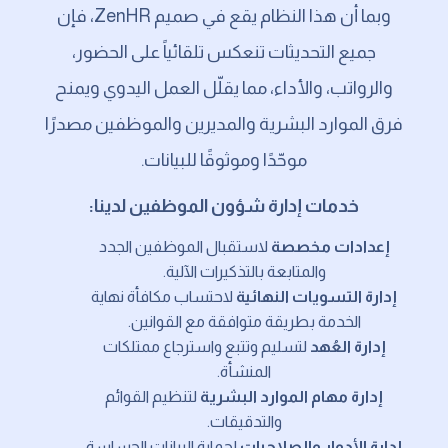
وبما أن هذا النظام يقع في صميم ZenHR، فإن
جميع التحديثات تنعكس تلقائياً على الحضور،
والرواتب، والأداء، مما يقلّل العمل اليدوي ويمنح
فرق الموارد البشرية والمديرين والموظفين مصدرًا
موحّدًا وموثوقًا للبيانات.
خدمات إدارة شؤون الموظفين لدينا:
إعدادات مخصصة
لاستقبال الموظفين الجدد
والمتابعة بالتذكيرات الآلية.
إدارة التسويات النهائية
لاحتساب مكافأة نهاية
الخدمة بطريقة متوافقة مع القوانين.
إدارة العُهد
لتسليم وتتبع واسترجاع ممتلكات
المنشأة.
إدارة مهام الموارد البشرية
لتنظيم القوائم
والتدقيقات.
إدارة الأدوار والصلاحيات
لحماية البيانات الحساسة