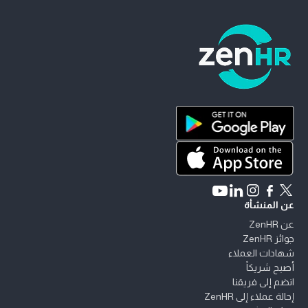
ZenHR - الانتقال إلى الصفحة الرئيسية
حمّل ZenHR من Google Play
حمّل ZenHR من App Store
Connect with ZenHR on LinkedIn
Watch ZenHR on YouTube
Follow ZenHR on Instagram
Follow ZenHR on Facebook
Follow ZenHR on X
عن المنشأة
عن ZenHR
جوائز ZenHR
شهادات العملاء
أصبح شريكاً
انضم إلى فريقنا
إحالة عملاء إلى ZenHR