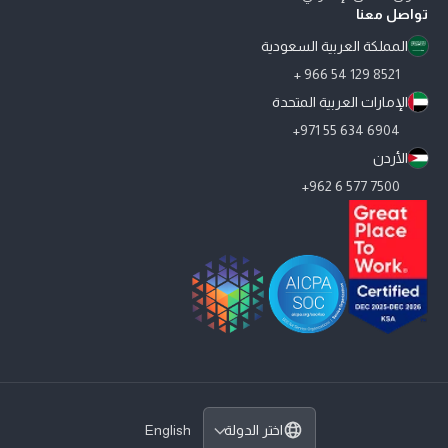
تواصل معنا
المملكة العربية السعودية
8521 129 54 966 +
الإمارات العربية المتحدة
6904 634 55 971+
الأردن
7500 577 6 962+
حاصل على شهادة AICPA SOC 2 Type II - عرض سياسة الخصوصية
SDAIA PDPL Certified
حاصلون على شهادة أفضل بيئة عمل - من ديسمبر 2025 إلى ديسمبر 2026 - المملكة العربية السعودية
اختر الدولة
English