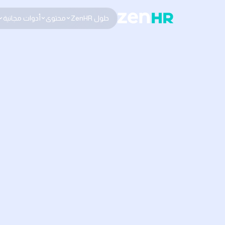
حلول ZenHR
محتوى
أدوات مجانية
Logo