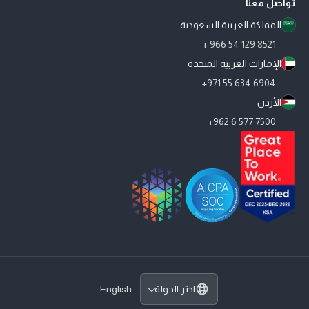
تواصل معنا
المملكة العربية السعودية
8521 129 54 966 +
الإمارات العربية المتحدة
6904 634 55 971+
الأردن
7500 577 6 962+
حاصل على شهادة AICPA SOC 2 Type II - عرض سياسة الخصوصية
SDAIA PDPL Certified
حاصلون على شهادة أفضل بيئة عمل - من ديسمبر 2025 إلى ديسمبر 2026 - المملكة العربية السعودية
اختر الدولة
English