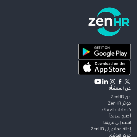
ZenHR - الانتقال إلى الصفحة الرئيسية
حمّل ZenHR من Google Play
حمّل ZenHR من App Store
Connect with ZenHR on LinkedIn
Watch ZenHR on YouTube
Follow ZenHR on Instagram
Follow ZenHR on Facebook
Follow ZenHR on X
عن المنشأة
عن ZenHR
جوائز ZenHR
شهادات العملاء
أصبح شريكاً
انضم إلى فريقنا
إحالة عملاء إلى ZenHR
مركز التوثيق