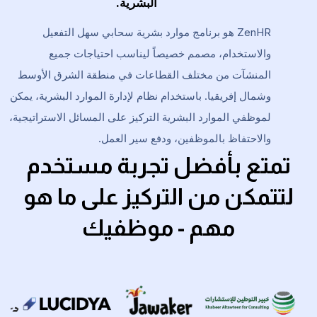
البشرية.
ZenHR هو برنامج موارد بشرية سحابي سهل التفعيل
والاستخدام، مصمم خصيصاً ليناسب احتياجات جميع
المنشآت من مختلف القطاعات في منطقة الشرق الأوسط
وشمال إفريقيا. باستخدام نظام لإدارة الموارد البشرية، يمكن
لموظفي الموارد البشرية التركيز على المسائل الاستراتيجية،
والاحتفاظ بالموظفين، ودفع سير العمل.
تمتع بأفضل تجربة مستخدم
لتتمكن من التركيز على ما هو
مهم - موظفيك
site
beir Moatasem for Consulting website
k to Jawaker website