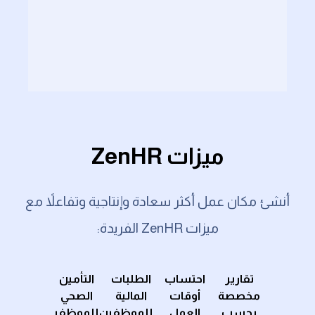
ميزات ZenHR
أنشئ مكان عمل أكثر سعادة وإنتاجية وتفاعلاً مع
ميزات ZenHR الفريدة:
نظام
تقارير
احتساب
الطلبات
التأمين
أوراق
تتبع
مخصصة
أوقات
المالية
الصحي
العمل
طلبات
بحسب
العمل
للموظفين
للموظفين
وإدارة